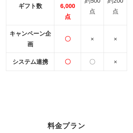
約500
約200
ギフト数
6,000
点
点
点
キャンペーン企
〇
×
×
画
システム連携
〇
〇
×
料金プラン