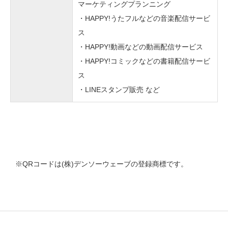
マーケティングプランニング
2021/11/26
ご案内
・HAPPY!うたフルなどの音楽配信サービ
ス
【三浦印刷×デジマース共催】キャン
・HAPPY!動画などの動画配信サービス
2021/11/25
ペーンのトレンドを徹底解説【2社合
・HAPPY!コミックなどの書籍配信サービ
同ウェビナー】
ス
【業界初！】10連ガチャ･Wチャンス
・LINEスタンプ販売 など
2021/11/04
機能など、dgiftに新機能が追加！
【D2C R×デジマース共催】 SNS運用
2021/11/05
のお悩み解決！SNSマーケティング戦
略セミナー
※QRコードは(株)デンソーウェーブの登録商標です。
Twitterアカウントのキャンペーンの一
2021/10/29
環として『dgift』を島根県安来市観光
協会へ提供
2021/09/29
小売DX EXPO ONLINE出展に関する