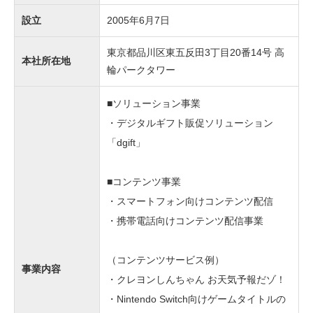
2022/04/25
SNSキャンペーンとは【無料オンライ
設立
2005年6月7日
ンセミナー】
東京都品川区東五反田3丁目20番14号 高
第5回 メディアレーダー EXPERT
本社所在地
2022/03/18
輪パークタワー
WEBINAR WEEK 登壇に関するご案内
■ソリューション事業
【2022年・デジタルギフト完全版】
・デジタルギフト販促ソリューション
2022/03/17
SNS・販促施策にデジタルギフトを
「dgift」
【無料オンラインセミナー】
広告だけに頼らない！「デジタルギフ
■コンテンツ事業
2022/02/25
ト」×「Googleビジネスプロフィー
・スマートフォン向けコンテンツ配信
ル」を活用した店舗集客実践法！
・携帯電話向けコンテンツ配信事業
【2～3月が決め手】SNSキャンペーン
（コンテンツサービス例）
2022/01/27
戦略と実績までをプロが大公開！【無
事業内容
料ウェビナー】
・クレヨンしんちゃん お天気予報だゾ！
・Nintendo Switch向けゲームタイトルの
第6回MarkeMedia Days 登壇に関する