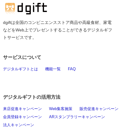
2021/09/30
ご案内
2021/10/01
dgiftは全国のコンビニエンスストア商品や高級食材、家電
大王製紙印刷グループのキャンペーン
などをWeb上でプレゼントすることができるデジタルギフ
支援サービスにデジタルギフトを提供
トサービスです。
2021/09/16
開始 デジマースと三浦印刷が業務提
携
第３回 メディアレーダー EXPERT
デジタルギフトとは
機能一覧
FAQ
2021/09/15
WEBINAR WEEK 登壇に関するご案
内
【SATORI×デジマース共催】リード獲
デジタルギフトの活用方法
2021/08/25
得から受注まで～デジタルギフトと
MAの活用～【無料ウェビナー】
来店促進キャンペーン
Web集客施策
販売促進キャンペーン
会員登録キャンペーン
ARスタンプラリーキャンペーン
【SAKIYOMI×デジマース共催】キャ
法人キャンペーン
2021/08/11
ンペーン企画×バズ投稿で集客を成功