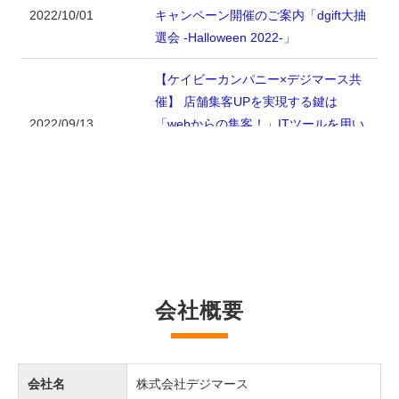
2022/10/01
キャンペーン開催のご案内「dgift大抽
選会 -Halloween 2022-」
【ケイビーカンパニー×デジマース共
催】 店舗集客UPを実現する鍵は
2022/09/13
「webからの集客！」ITツールを用い
た集客方法とは。【無料オンラインセ
ミナー】
2022/07/06
第5回 Web・SNS活用EXPO【夏】出
2022/07/07
展に関するご案内
2022/07/08
【お得にフォロワー獲得】Twitter合同
会社概要
2022/07/01
キャンペーン開催のご案内「dgift大抽
選会 -Summer 2022-」
会社名
株式会社デジマース
【夏の販促に！】費用対効果の良い